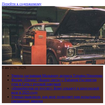
Перейти к содержимому
6 августа, 2026
Умерла сыгравшая Мальвину актриса Татьяна Проценко
Фильм «Проект «Конец света» с Райаном Гослингом
утек в Сеть с русской озвучкой
«Нищебродов не пустят»: Кому откажут в шенгенской
визе в 2025 году
Ученые выяснили, как мозг позволяет нам испытывать
смешанные эмоции