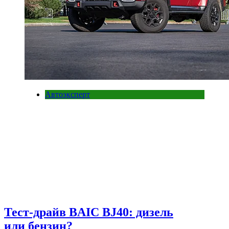
Автоэксперт
Тест-драйв BAIC BJ40: дизель
или бензин?