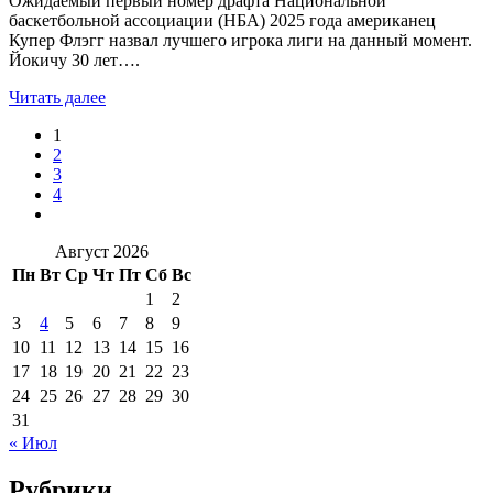
Ожидаемый первый номер драфта Национальной
баскетбольной ассоциации (НБА) 2025 года американец
Купер Флэгг назвал лучшего игрока лиги на данный момент.
Йокичу 30 лет….
Читать далее
1
2
3
4
Август 2026
Пн
Вт
Ср
Чт
Пт
Сб
Вс
1
2
3
4
5
6
7
8
9
10
11
12
13
14
15
16
17
18
19
20
21
22
23
24
25
26
27
28
29
30
31
« Июл
Рубрики