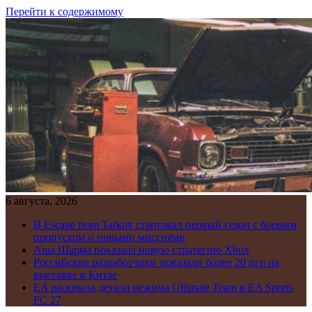
Перейти к содержимому
6 августа, 2026
В Escape from Tarkov стартовал первый сезон с боевым
пропуском и новыми миссиями
Аша Шарма показала новую стратегию Xbox
Российские разработчики показали более 20 игр на
выставке в Китае
EA раскрыла детали режима Ultimate Team в EA Sports
FC 27