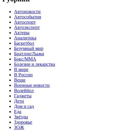
Автоновости
Автособытия
Автоспорт
Автоэксперт
Актеры
Аналитика
Баскетбол
Безумный мир
Биатлон/Лыжи
Бокс/MMA
Болезни и лекарства
В мире
В России
Вещи
Военные новости
Волейбол
Гаджеты
Дети
Дом и сад
Еда
Звёзды
Здоровье
ЗОЖ