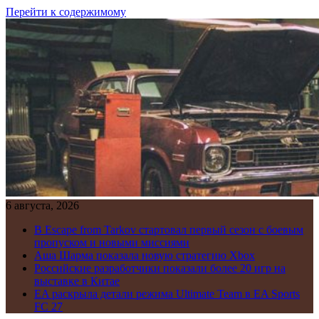
Перейти к содержимому
6 августа, 2026
В Escape from Tarkov стартовал первый сезон с боевым
пропуском и новыми миссиями
Аша Шарма показала новую стратегию Xbox
Российские разработчики показали более 20 игр на
выставке в Китае
EA раскрыла детали режима Ultimate Team в EA Sports
FC 27