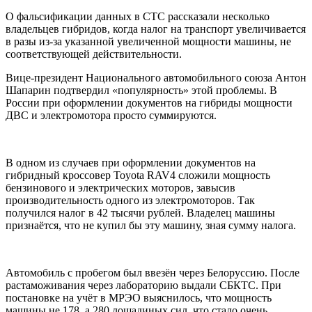
О фальсификации данных в СТС рассказали несколько
владельцев гибридов, когда налог на транспорт увеличивается
в разы из-за указанной увеличенной мощности машины, не
соответствующей действительности.
Вице-президент Национального автомобильного союза Антон
Шапарин подтвердил «популярность» этой проблемы. В
России при оформлении документов на гибриды мощности
ДВС и электромотора просто суммируются.
В одном из случаев при оформлении документов на
гибридный кроссовер Toyota RAV4 сложили мощность
бензинового и электрических моторов, завысив
производительность одного из электромоторов. Так
получился налог в 42 тысячи рублей. Владелец машины
признаётся, что не купил бы эту машину, зная сумму налога.
Автомобиль с пробегом был ввезён через Белоруссию. После
растаможивания через лабораторию выдали СБКТС. При
постановке на учёт в МРЭО выяснилось, что мощность
машины не 178, а 280 лошадиных сил, что стало очень