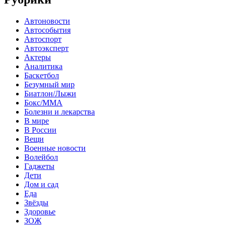
Автоновости
Автособытия
Автоспорт
Автоэксперт
Актеры
Аналитика
Баскетбол
Безумный мир
Биатлон/Лыжи
Бокс/MMA
Болезни и лекарства
В мире
В России
Вещи
Военные новости
Волейбол
Гаджеты
Дети
Дом и сад
Еда
Звёзды
Здоровье
ЗОЖ