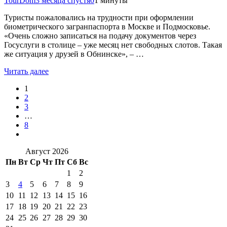
TourDom
3 месяца спустя
0
1 минуты
Туристы пожаловались на трудности при оформлении
биометрического загранпаспорта в Москве и Подмосковье.
«Очень сложно записаться на подачу документов через
Госуслуги в столице – уже месяц нет свободных слотов. Такая
же ситуация у друзей в Обнинске», – …
Читать далее
1
2
3
…
8
Август 2026
Пн
Вт
Ср
Чт
Пт
Сб
Вс
1
2
3
4
5
6
7
8
9
10
11
12
13
14
15
16
17
18
19
20
21
22
23
24
25
26
27
28
29
30