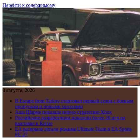
Перейти к содержимому
8 августа, 2026
В Escape from Tarkov стартовал первый сезон с боевым
пропуском и новыми миссиями
Аша Шарма показала новую стратегию Xbox
Российские разработчики показали более 20 игр на
выставке в Китае
EA раскрыла детали режима Ultimate Team в EA Sports
FC 27