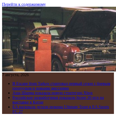
Перейти к содержимому
7 августа, 2026
В Escape from Tarkov стартовал первый сезон с боевым
пропуском и новыми миссиями
Аша Шарма показала новую стратегию Xbox
Российские разработчики показали более 20 игр на
выставке в Китае
EA раскрыла детали режима Ultimate Team в EA Sports
FC 27