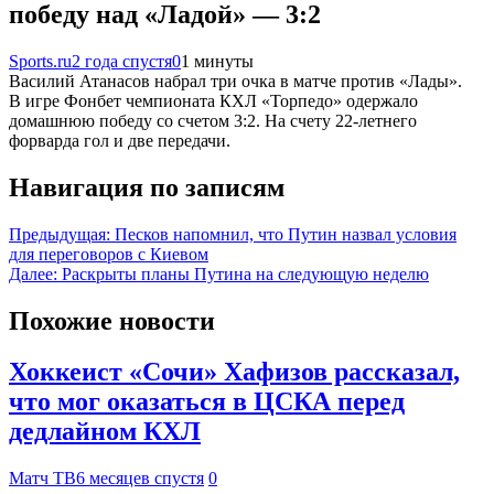
победу над «Ладой» — 3:2
Sports.ru
2 года спустя
0
1 минуты
Василий Атанасов набрал три очка в матче против «Лады».
В игре Фонбет чемпионата КХЛ «Торпедо» одержало
домашнюю победу со счетом 3:2. На счету 22-летнего
форварда гол и две передачи.
Навигация по записям
Предыдущая:
Песков напомнил, что Путин назвал условия
для переговоров с Киевом
Далее:
Раскрыты планы Путина на следующую неделю
Похожие новости
Хоккеист «Сочи» Хафизов рассказал,
что мог оказаться в ЦСКА перед
дедлайном КХЛ
Матч ТВ
6 месяцев спустя
0