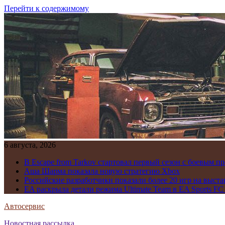
Перейти к содержимому
6 августа, 2026
В Escape from Tarkov стартовал первый сезон с боевым 
Аша Шарма показала новую стратегию Xbox
Российские разработчики показали более 20 игр на выста
EA раскрыла детали режима Ultimate Team в EA Sports FC
Автосервис
Новостная рассылка