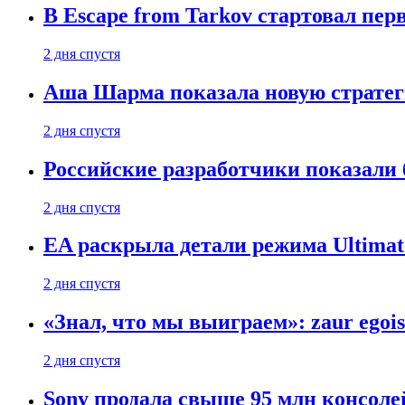
В Escape from Tarkov стартовал пе
2 дня спустя
Аша Шарма показала новую страте
2 дня спустя
Российские разработчики показали б
2 дня спустя
EA раскрыла детали режима Ultimate
2 дня спустя
«Знал, что мы выиграем»: zaur egois
2 дня спустя
Sony продала свыше 95 млн консолей