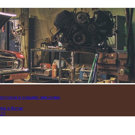
пропуском и новыми миссиями
вке в Китае
 27