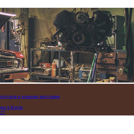
пропуском и новыми миссиями
вке в Китае
 27