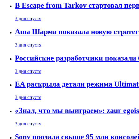
В Escape from Tarkov стартовал пе
3 дня спустя
Аша Шарма показала новую страте
3 дня спустя
Российские разработчики показали б
3 дня спустя
EA раскрыла детали режима Ultimate
3 дня спустя
«Знал, что мы выиграем»: zaur egois
3 дня спустя
Sony продала свыше 95 млн консолей