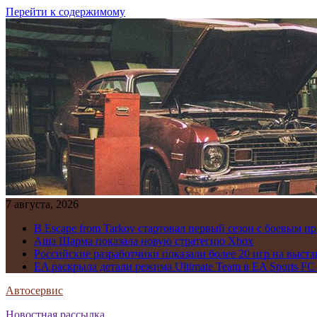
Перейти к содержимому
7 августа, 2026
В Escape from Tarkov стартовал первый сезон с боевым 
Аша Шарма показала новую стратегию Xbox
Российские разработчики показали более 20 игр на выста
EA раскрыла детали режима Ultimate Team в EA Sports FC
Автосервис
Новостная рассылка