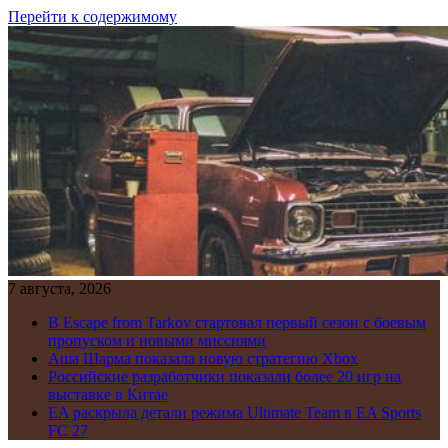
Перейти к содержимому
7 августа, 2026
В Escape from Tarkov стартовал первый сезон с боевым
пропуском и новыми миссиями
Аша Шарма показала новую стратегию Xbox
Российские разработчики показали более 20 игр на
выставке в Китае
EA раскрыла детали режима Ultimate Team в EA Sports
FC 27