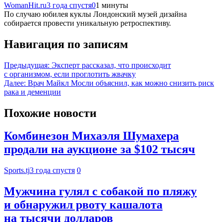
WomanHit.ru
3 года спустя
0
1 минуты
По случаю юбилея куклы Лондонский музей дизайна
собирается провести уникальную ретроспективу.
Навигация по записям
Предыдущая:
Эксперт рассказал, что происходит
с организмом, если проглотить жвачку
Далее:
Врач Майкл Мосли объяснил, как можно снизить риск
рака и деменции
Похожие новости
Комбинезон Михаэля Шумахера
продали на аукционе за $102 тысяч
Sports.tj
3 года спустя
0
Мужчина гулял с собакой по пляжу
и обнаружил рвоту кашалота
на тысячи долларов