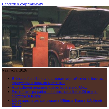
Перейти к содержимому
6 августа, 2026
В Escape from Tarkov стартовал первый сезон с боевым
пропуском и новыми миссиями
Аша Шарма показала новую стратегию Xbox
Российские разработчики показали более 20 игр на
выставке в Китае
EA раскрыла детали режима Ultimate Team в EA Sports
FC 27