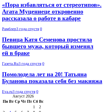
«Пора избавляться от стереотипов».
Агата Муцениеце откровенно
рассказала о работе в кабаре
Рамблер
3 года спустя
0
Певица Катя Семенова простила
бывшего мужа, который изменял
ей в браке
Газета.Ru
3 года спустя
0
Помолодела лет на 20! Татьяна
Буланова показала себя без макияжа
Eva.ru
3 года спустя
0
Август 2026
Пн
Вт
Ср
Чт
Пт
Сб
Вс
1
2