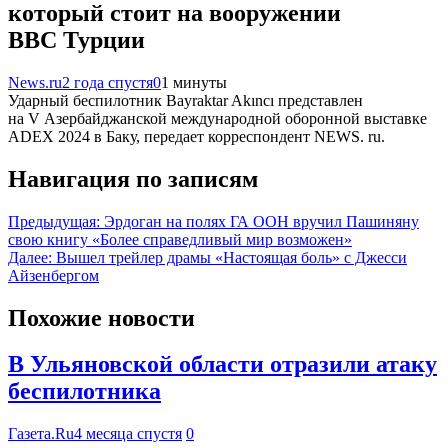
который стоит на вооружении
ВВС Турции
News.ru
2 года спустя
0
1 минуты
Ударный беспилотник Bayraktar Akıncı представлен
на V Азербайджанской международной оборонной выставке
ADEX 2024 в Баку, передает корреспондент NEWS. ru.
Навигация по записям
Предыдущая:
Эрдоган на полях ГА ООН вручил Пашиняну
свою книгу «Более справедливый мир возможен»
Далее:
Вышел трейлер драмы «Настоящая боль» с Джесси
Айзенбергом
Похожие новости
В Ульяновской области отразили атаку
беспилотника
Газета.Ru
4 месяца спустя
0