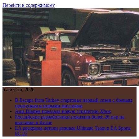
Перейти к содержимому
6 августа, 2026
В Escape from Tarkov стартовал первый сезон с боевым
пропуском и новыми миссиями
Аша Шарма показала новую стратегию Xbox
Российские разработчики показали более 20 игр на
выставке в Китае
EA раскрыла детали режима Ultimate Team в EA Sports
FC 27