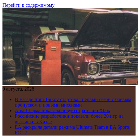
Перейти к содержимому
9 августа, 2026
В Escape from Tarkov стартовал первый сезон с боевым
пропуском и новыми миссиями
Аша Шарма показала новую стратегию Xbox
Российские разработчики показали более 20 игр на
выставке в Китае
EA раскрыла детали режима Ultimate Team в EA Sports
FC 27