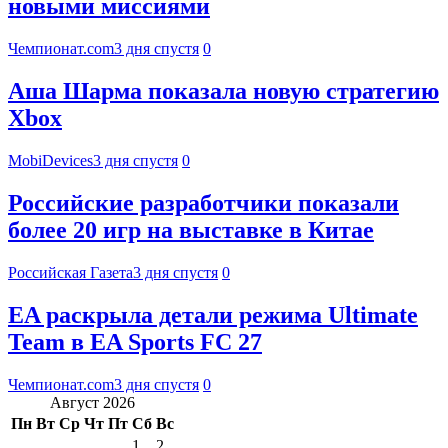
новыми миссиями
Чемпионат.com
3 дня спустя
0
Аша Шарма показала новую стратегию
Xbox
MobiDevices
3 дня спустя
0
Российские разработчики показали
более 20 игр на выставке в Китае
Российская Газета
3 дня спустя
0
EA раскрыла детали режима Ultimate
Team в EA Sports FC 27
Чемпионат.com
3 дня спустя
0
Август 2026
Пн
Вт
Ср
Чт
Пт
Сб
Вс
1
2