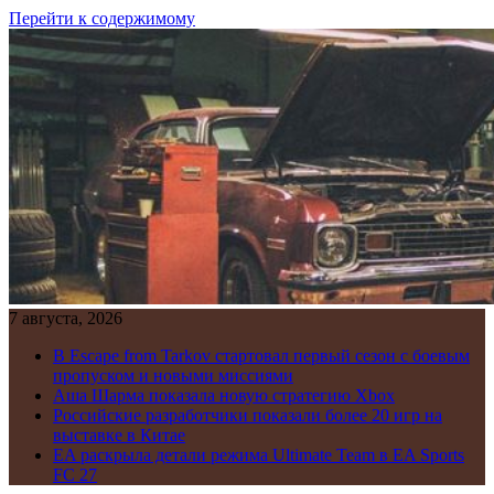
Перейти к содержимому
7 августа, 2026
В Escape from Tarkov стартовал первый сезон с боевым
пропуском и новыми миссиями
Аша Шарма показала новую стратегию Xbox
Российские разработчики показали более 20 игр на
выставке в Китае
EA раскрыла детали режима Ultimate Team в EA Sports
FC 27