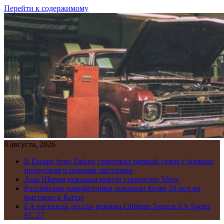
Перейти к содержимому
8 августа, 2026
В Escape from Tarkov стартовал первый сезон с боевым
пропуском и новыми миссиями
Аша Шарма показала новую стратегию Xbox
Российские разработчики показали более 20 игр на
выставке в Китае
EA раскрыла детали режима Ultimate Team в EA Sports
FC 27