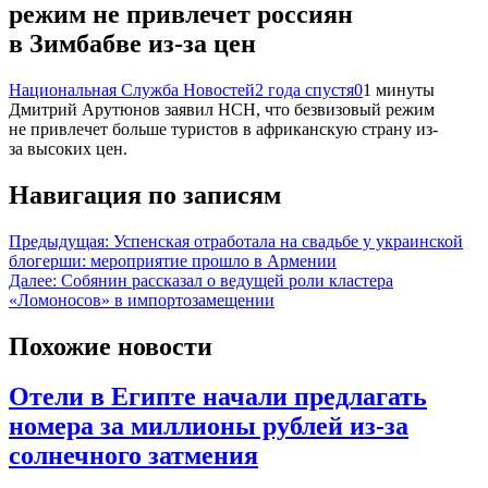
режим не привлечет россиян
в Зимбабве из-за цен
Национальная Служба Новостей
2 года спустя
0
1 минуты
Дмитрий Арутюнов заявил НСН, что безвизовый режим
не привлечет больше туристов в африканскую страну из-
за высоких цен.
Навигация по записям
Предыдущая:
Успенская отработала на свадьбе у украинской
блогерши: мероприятие прошло в Армении
Далее:
Собянин рассказал о ведущей роли кластера
«Ломоносов» в импортозамещении
Похожие новости
Отели в Египте начали предлагать
номера за миллионы рублей из-за
солнечного затмения