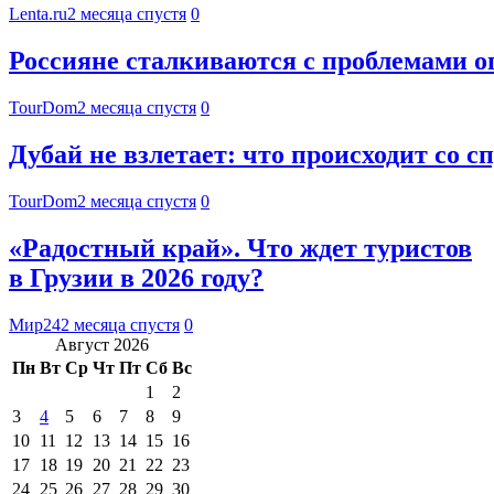
Lenta.ru
2 месяца спустя
0
Россияне сталкиваются с проблемами о
TourDom
2 месяца спустя
0
Дубай не взлетает: что происходит со 
TourDom
2 месяца спустя
0
«Радостный край». Что ждет туристов
в Грузии в 2026 году?
Мир24
2 месяца спустя
0
Август 2026
Пн
Вт
Ср
Чт
Пт
Сб
Вс
1
2
3
4
5
6
7
8
9
10
11
12
13
14
15
16
17
18
19
20
21
22
23
24
25
26
27
28
29
30