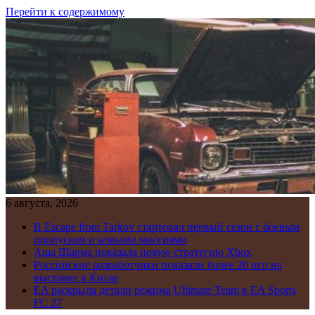
Перейти к содержимому
6 августа, 2026
В Escape from Tarkov стартовал первый сезон с боевым
пропуском и новыми миссиями
Аша Шарма показала новую стратегию Xbox
Российские разработчики показали более 20 игр на
выставке в Китае
EA раскрыла детали режима Ultimate Team в EA Sports
FC 27