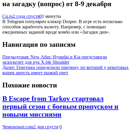
на загадку (вопрос) от 8-9 декабря
Cq.ru
2 года спустя
0
1 минуты
В Telegram популярен кликер Dropee. В игре есть несколько
способов заработать валюту. Например, с помощью
ежедневных заданий вроде комбо или «Загадки дня».
Навигация по записям
Предыдущая:
New Atlas: Hyundai и Kia представили
экзоскелет для рук X-ble Shoulder
Далее:
Генетики определили причину, по которой у некоторых
кошек шерсть имеет рыжий цвет
Похожие новости
В Escape from Tarkov стартовал
первый сезон с боевым пропуском и
новыми миссиями
Чемпионат.com
2 дня спустя
0