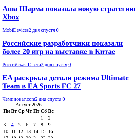
Аша Шарма показала новую стратегию
Xbox
MobiDevices
2 дня спустя
0
Российские разработчики показали
более 20 игр на выставке в Китае
Российская Газета
2 дня спустя
0
EA раскрыла детали режима Ultimate
Team в EA Sports FC 27
Чемпионат.com
2 дня спустя
0
Август 2026
Пн
Вт
Ср
Чт
Пт
Сб
Вс
1
2
3
4
5
6
7
8
9
10
11
12
13
14
15
16