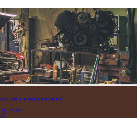
пропуском и новыми миссиями
вке в Китае
 27