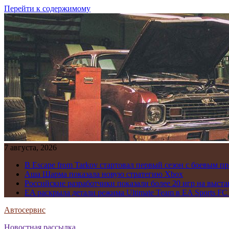
Перейти к содержимому
7 августа, 2026
В Escape from Tarkov стартовал первый сезон с боевым 
Аша Шарма показала новую стратегию Xbox
Российские разработчики показали более 20 игр на выста
EA раскрыла детали режима Ultimate Team в EA Sports FC
Автосервис
Новостная рассылка