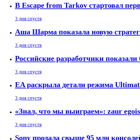
В Escape from Tarkov стартовал пе
3 дня спустя
Аша Шарма показала новую страте
3 дня спустя
Российские разработчики показали б
3 дня спустя
EA раскрыла детали режима Ultimate
3 дня спустя
«Знал, что мы выиграем»: zaur egois
3 дня спустя
Sony продала свыше 95 млн консолей