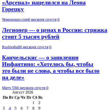
«Арсенал» нацелился на Леона
Горецку
Чемпионат.com
6 месяцев спустя
0
Легионер — о ценах в России: стрижка
стоит 5 тысяч рублей
Rusfootball
6 месяцев спустя
0
Канчельскис — о заявлении
Инфантино: «Хотелось бы, чтобы
это были не слова, а чтобы все было
на деле»
Матч ТВ
6 месяцев спустя
0
Август 2026
Пн
Вт
Ср
Чт
Пт
Сб
Вс
1
2
3
4
5
6
7
8
9