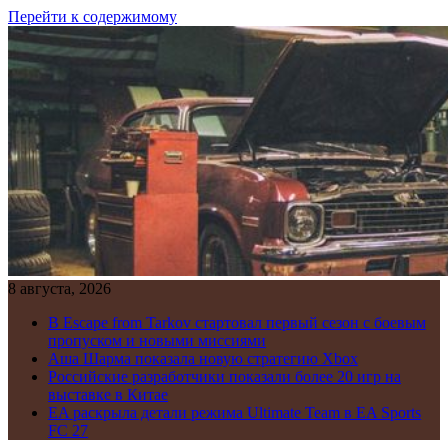
Перейти к содержимому
8 августа, 2026
В Escape from Tarkov стартовал первый сезон с боевым
пропуском и новыми миссиями
Аша Шарма показала новую стратегию Xbox
Российские разработчики показали более 20 игр на
выставке в Китае
EA раскрыла детали режима Ultimate Team в EA Sports
FC 27