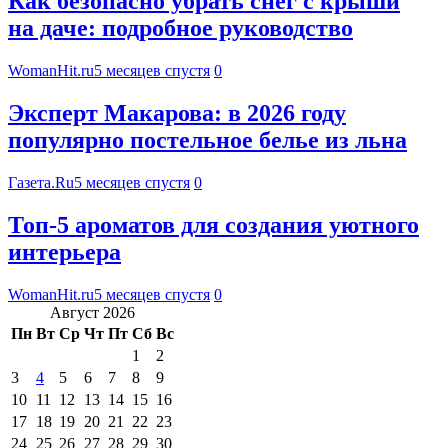
Как безопасно убрать снег с крыши
на даче: подробное руководство
WomanHit.ru
5 месяцев спустя
0
Эксперт Макарова: в 2026 году
популярно постельное белье из льна
Газета.Ru
5 месяцев спустя
0
Топ-5 ароматов для создания уютного
интерьера
WomanHit.ru
5 месяцев спустя
0
Август 2026
Пн
Вт
Ср
Чт
Пт
Сб
Вс
1
2
3
4
5
6
7
8
9
10
11
12
13
14
15
16
17
18
19
20
21
22
23
24
25
26
27
28
29
30