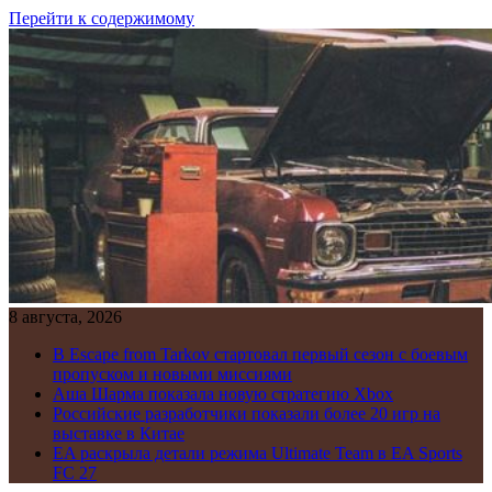
Перейти к содержимому
8 августа, 2026
В Escape from Tarkov стартовал первый сезон с боевым
пропуском и новыми миссиями
Аша Шарма показала новую стратегию Xbox
Российские разработчики показали более 20 игр на
выставке в Китае
EA раскрыла детали режима Ultimate Team в EA Sports
FC 27