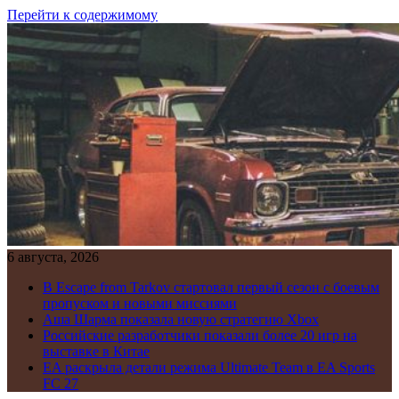
Перейти к содержимому
6 августа, 2026
В Escape from Tarkov стартовал первый сезон с боевым
пропуском и новыми миссиями
Аша Шарма показала новую стратегию Xbox
Российские разработчики показали более 20 игр на
выставке в Китае
EA раскрыла детали режима Ultimate Team в EA Sports
FC 27