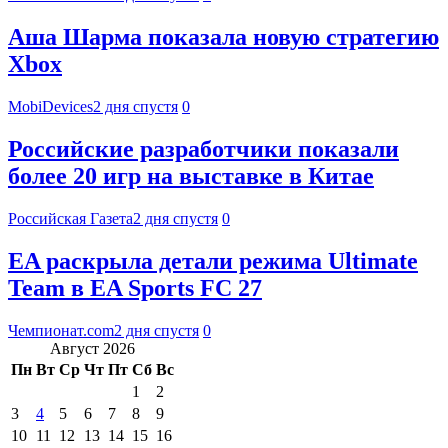
Аша Шарма показала новую стратегию
Xbox
MobiDevices
2 дня спустя
0
Российские разработчики показали
более 20 игр на выставке в Китае
Российская Газета
2 дня спустя
0
EA раскрыла детали режима Ultimate
Team в EA Sports FC 27
Чемпионат.com
2 дня спустя
0
Август 2026
Пн
Вт
Ср
Чт
Пт
Сб
Вс
1
2
3
4
5
6
7
8
9
10
11
12
13
14
15
16