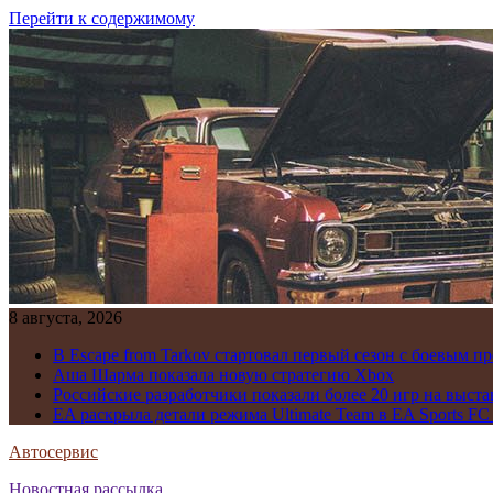
Перейти к содержимому
8 августа, 2026
В Escape from Tarkov стартовал первый сезон с боевым 
Аша Шарма показала новую стратегию Xbox
Российские разработчики показали более 20 игр на выста
EA раскрыла детали режима Ultimate Team в EA Sports FC
Автосервис
Новостная рассылка