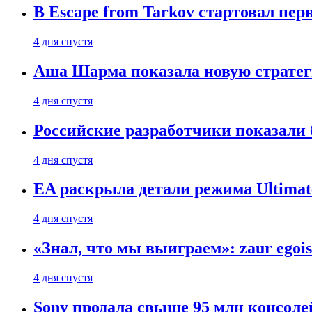
В Escape from Tarkov стартовал пе
4 дня спустя
Аша Шарма показала новую страте
4 дня спустя
Российские разработчики показали б
4 дня спустя
EA раскрыла детали режима Ultimate
4 дня спустя
«Знал, что мы выиграем»: zaur egois
4 дня спустя
Sony продала свыше 95 млн консолей