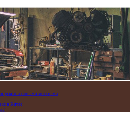
пропуском и новыми миссиями
вке в Китае
 27