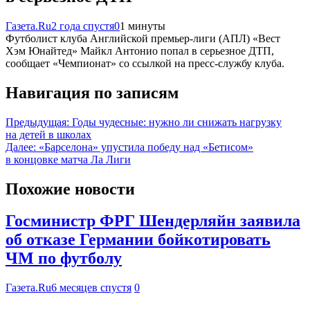
Газета.Ru
2 года спустя
0
1 минуты
Футболист клуба Английской премьер-лиги (АПЛ) «Вест
Хэм Юнайтед» Майкл Антонио попал в серьезное ДТП,
сообщает «Чемпионат» со ссылкой на пресс-службу клуба.
Навигация по записям
Предыдущая:
Годы чудесные: нужно ли снижать нагрузку
на детей в школах
Далее:
«Барселона» упустила победу над «Бетисом»
в концовке матча Ла Лиги
Похожие новости
Госминистр ФРГ Шендерляйн заявила
об отказе Германии бойкотировать
ЧМ по футболу
Газета.Ru
6 месяцев спустя
0