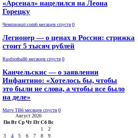
«Арсенал» нацелился на Леона
Горецку
Чемпионат.com
6 месяцев спустя
0
Легионер — о ценах в России: стрижка
стоит 5 тысяч рублей
Rusfootball
6 месяцев спустя
0
Канчельскис — о заявлении
Инфантино: «Хотелось бы, чтобы
это были не слова, а чтобы все было
на деле»
Матч ТВ
6 месяцев спустя
0
Август 2026
Пн
Вт
Ср
Чт
Пт
Сб
Вс
1
2
3
4
5
6
7
8
9