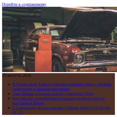
Перейти к содержимому
10 августа, 2026
В Escape from Tarkov стартовал первый сезон с боевым
пропуском и новыми миссиями
Аша Шарма показала новую стратегию Xbox
Российские разработчики показали более 20 игр на
выставке в Китае
EA раскрыла детали режима Ultimate Team в EA Sports
FC 27