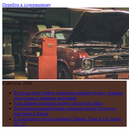
Перейти к содержимому
8 августа, 2026
В Escape from Tarkov стартовал первый сезон с боевым
пропуском и новыми миссиями
Аша Шарма показала новую стратегию Xbox
Российские разработчики показали более 20 игр на
выставке в Китае
EA раскрыла детали режима Ultimate Team в EA Sports
FC 27