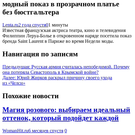
модный показ в прозрачном платье
без бюстгальтера
Lenta.ru
2 года спустя
0
1 минуты
Известная французская актриса театра, кино и телевидения
Филиппин Леруа-Болье в откровенном наряде посетила показ
бренда Saint Laurent в Париже во время Недели моды.
Навигация по записям
Предыдущая:
Русская армия считалась непобедимой. Почему
она потеряла Севастополь в Крымской войне?
Далее:
Юрий Жирков раскрыл причину своего ухода
из «Челси»
Похожие новости
Магия розового: выбираем идеальный
оттенок, который подойдет каждой
WomanHit.ru
6 месяцев спустя
0