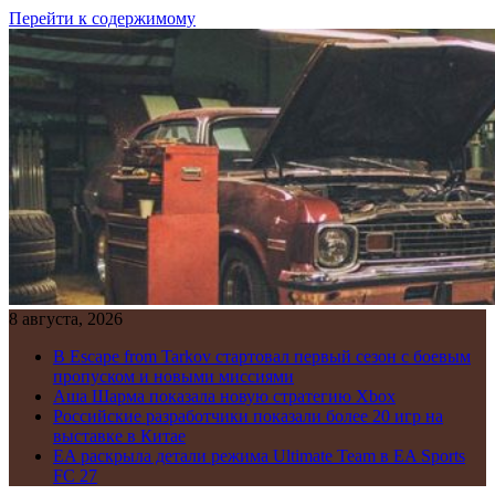
Перейти к содержимому
8 августа, 2026
В Escape from Tarkov стартовал первый сезон с боевым
пропуском и новыми миссиями
Аша Шарма показала новую стратегию Xbox
Российские разработчики показали более 20 игр на
выставке в Китае
EA раскрыла детали режима Ultimate Team в EA Sports
FC 27