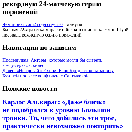
рекордную 24-матчевую серию
поражений
Чемпионат.com
2 года спустя
0
1 минуты
Бывшая 22-я ракетка мира китайская теннисистка Чжан Шуай
прервала рекордную серию поражений.
Навигация по записям
Предыдущая:
Актеры, которые могли бы сыграть
в «Сумерках»: видео
Далее:
«Не трогайте Олю»: Егор Крид встал на защиту
Бузовой после ее конфликта с Салтыковой
Похожие новости
Карлос Алькарас: «Даже близко
не подобрался к уровню Большой
тройки. То, чего добились эти трое,
практически невозможно повторить»