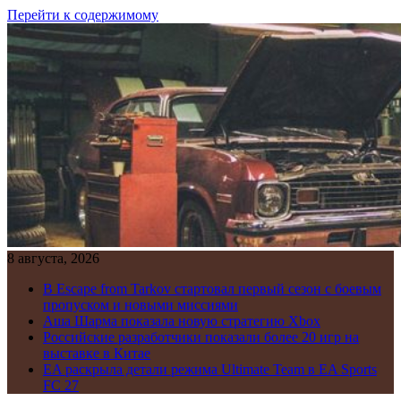
Перейти к содержимому
8 августа, 2026
В Escape from Tarkov стартовал первый сезон с боевым
пропуском и новыми миссиями
Аша Шарма показала новую стратегию Xbox
Российские разработчики показали более 20 игр на
выставке в Китае
EA раскрыла детали режима Ultimate Team в EA Sports
FC 27