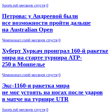
Sports.ru
6 месяцев спустя
0
Петрова: у Андреевой были
все возможности пройти дальше
на Australian Open
Чемпионат.com
6 месяцев спустя
0
Хуберт Хуркач проиграл 160-й ракетке
мира на старте турнира ATP-
250 в Монпелье
Чемпионат.com
6 месяцев спустя
0
Экс-1160-я ракетка мира
не мог устоять на ногах после ударов
в матче на турнире UTR
Sports.ru
6 месяцев спустя
0