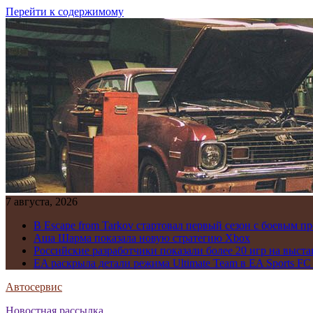
Перейти к содержимому
7 августа, 2026
В Escape from Tarkov стартовал первый сезон с боевым 
Аша Шарма показала новую стратегию Xbox
Российские разработчики показали более 20 игр на выста
EA раскрыла детали режима Ultimate Team в EA Sports FC
Автосервис
Новостная рассылка