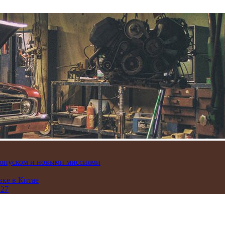
пропуском и новыми миссиями
вке в Китае
 27