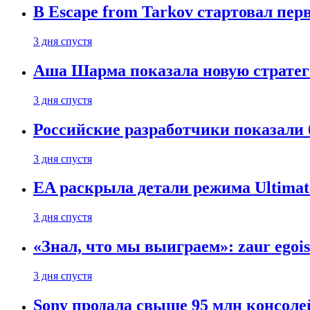
В Escape from Tarkov стартовал пе
3 дня спустя
Аша Шарма показала новую страте
3 дня спустя
Российские разработчики показали б
3 дня спустя
EA раскрыла детали режима Ultimate
3 дня спустя
«Знал, что мы выиграем»: zaur egois
3 дня спустя
Sony продала свыше 95 млн консолей