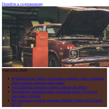
Перейти к содержимому
6 августа, 2026
В Escape from Tarkov стартовал первый сезон с боевым
пропуском и новыми миссиями
Аша Шарма показала новую стратегию Xbox
Российские разработчики показали более 20 игр на
выставке в Китае
EA раскрыла детали режима Ultimate Team в EA Sports
FC 27