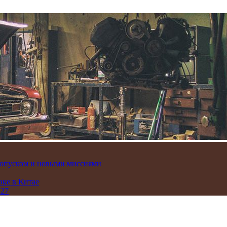
пропуском и новыми миссиями
вке в Китае
 27