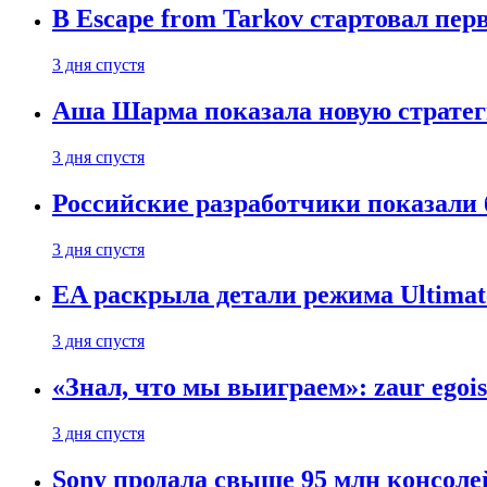
В Escape from Tarkov стартовал пе
3 дня спустя
Аша Шарма показала новую страте
3 дня спустя
Российские разработчики показали б
3 дня спустя
EA раскрыла детали режима Ultimate
3 дня спустя
«Знал, что мы выиграем»: zaur egois
3 дня спустя
Sony продала свыше 95 млн консолей