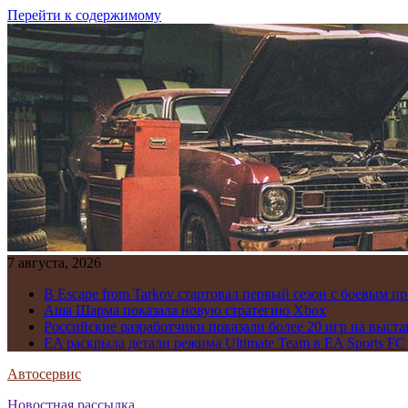
Перейти к содержимому
7 августа, 2026
В Escape from Tarkov стартовал первый сезон с боевым 
Аша Шарма показала новую стратегию Xbox
Российские разработчики показали более 20 игр на выста
EA раскрыла детали режима Ultimate Team в EA Sports FC
Автосервис
Новостная рассылка