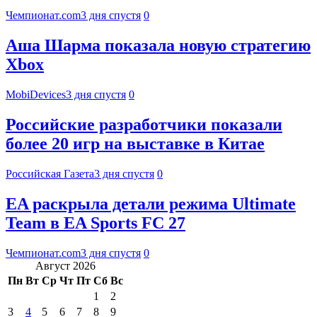
Чемпионат.com
3 дня спустя
0
Аша Шарма показала новую стратегию
Xbox
MobiDevices
3 дня спустя
0
Российские разработчики показали
более 20 игр на выставке в Китае
Российская Газета
3 дня спустя
0
EA раскрыла детали режима Ultimate
Team в EA Sports FC 27
Чемпионат.com
3 дня спустя
0
Август 2026
Пн
Вт
Ср
Чт
Пт
Сб
Вс
1
2
3
4
5
6
7
8
9