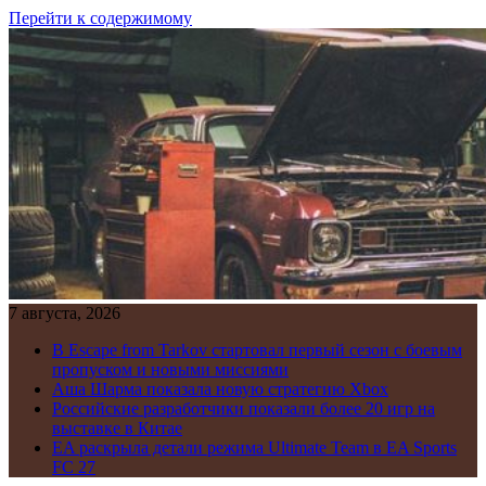
Перейти к содержимому
7 августа, 2026
В Escape from Tarkov стартовал первый сезон с боевым
пропуском и новыми миссиями
Аша Шарма показала новую стратегию Xbox
Российские разработчики показали более 20 игр на
выставке в Китае
EA раскрыла детали режима Ultimate Team в EA Sports
FC 27