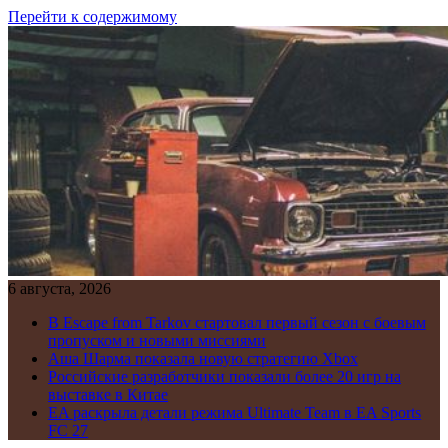
Перейти к содержимому
6 августа, 2026
В Escape from Tarkov стартовал первый сезон с боевым
пропуском и новыми миссиями
Аша Шарма показала новую стратегию Xbox
Российские разработчики показали более 20 игр на
выставке в Китае
EA раскрыла детали режима Ultimate Team в EA Sports
FC 27