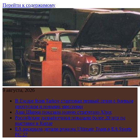
Перейти к содержимому
9 августа, 2026
В Escape from Tarkov стартовал первый сезон с боевым
пропуском и новыми миссиями
Аша Шарма показала новую стратегию Xbox
Российские разработчики показали более 20 игр на
выставке в Китае
EA раскрыла детали режима Ultimate Team в EA Sports
FC 27