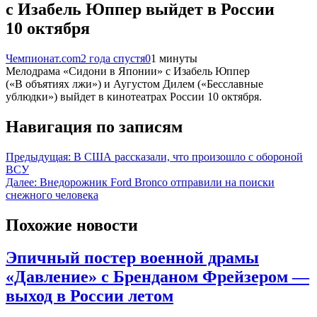
с Изабель Юппер выйдет в России
10 октября
Чемпионат.com
2 года спустя
0
1 минуты
Мелодрама «Сидони в Японии» с Изабель Юппер
(«В объятиях лжи») и Аугустом Дилем («Бесславные
ублюдки») выйдет в кинотеатрах России 10 октября.
Навигация по записям
Предыдущая:
В США рассказали, что произошло с обороной
ВСУ
Далее:
Внедорожник Ford Bronco отправили на поиски
снежного человека
Похожие новости
Эпичный постер военной драмы
«Давление» с Бренданом Фрейзером —
выход в России летом