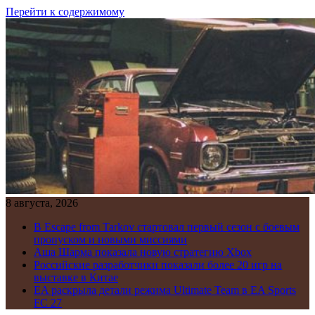
Перейти к содержимому
8 августа, 2026
В Escape from Tarkov стартовал первый сезон с боевым
пропуском и новыми миссиями
Аша Шарма показала новую стратегию Xbox
Российские разработчики показали более 20 игр на
выставке в Китае
EA раскрыла детали режима Ultimate Team в EA Sports
FC 27