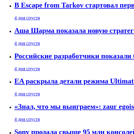
В Escape from Tarkov стартовал пе
4 дня спустя
Аша Шарма показала новую страте
4 дня спустя
Российские разработчики показали б
4 дня спустя
EA раскрыла детали режима Ultimate
4 дня спустя
«Знал, что мы выиграем»: zaur egois
4 дня спустя
Sony продала свыше 95 млн консолей