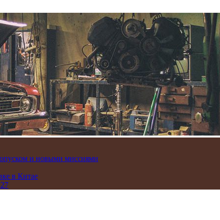
пропуском и новыми миссиями
вке в Китае
 27