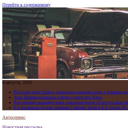
Перейти к содержимому
8 августа, 2026
В Escape from Tarkov стартовал первый сезон с боевым 
Аша Шарма показала новую стратегию Xbox
Российские разработчики показали более 20 игр на выста
EA раскрыла детали режима Ultimate Team в EA Sports FC
Автосервис
Новостная рассылка