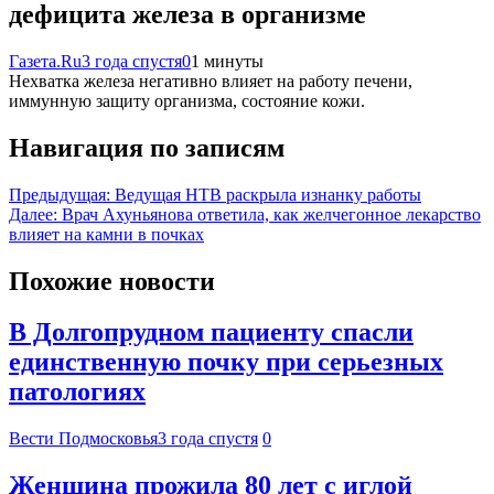
дефицита железа в организме
Газета.Ru
3 года спустя
0
1 минуты
Нехватка железа негативно влияет на работу печени,
иммунную защиту организма, состояние кожи.
Навигация по записям
Предыдущая:
Ведущая НТВ раскрыла изнанку работы
Далее:
Врач Ахуньянова ответила, как желчегонное лекарство
влияет на камни в почках
Похожие новости
В Долгопрудном пациенту спасли
единственную почку при серьезных
патологиях
Вести Подмосковья
3 года спустя
0
Женщина прожила 80 лет с иглой