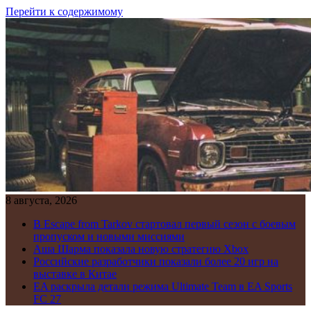
Перейти к содержимому
8 августа, 2026
В Escape from Tarkov стартовал первый сезон с боевым
пропуском и новыми миссиями
Аша Шарма показала новую стратегию Xbox
Российские разработчики показали более 20 игр на
выставке в Китае
EA раскрыла детали режима Ultimate Team в EA Sports
FC 27