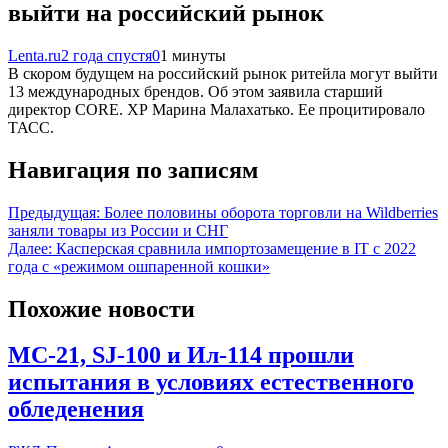
выйти на российский рынок
Lenta.ru
2 года спустя
0
1 минуты
В скором будущем на российский рынок ритейла могут выйти
13 международных брендов. Об этом заявила старший
директор СORE. XP Марина Малахатько. Ее процитировало
ТАСС.
Навигация по записям
Предыдущая:
Более половины оборота торговли на Wildberries
заняли товары из России и СНГ
Далее:
Касперская сравнила импортозамещение в IT с 2022
года с «режимом ошпаренной кошки»
Похожие новости
МС-21, SJ-100 и Ил-114 прошли
испытания в условиях естественного
обледенения