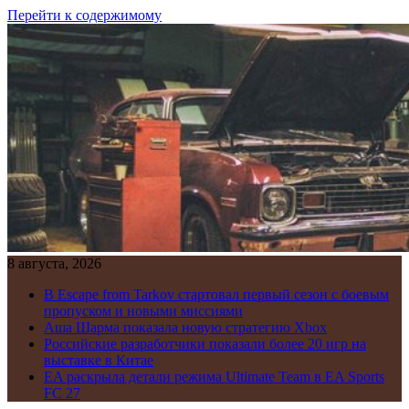
Перейти к содержимому
8 августа, 2026
В Escape from Tarkov стартовал первый сезон с боевым
пропуском и новыми миссиями
Аша Шарма показала новую стратегию Xbox
Российские разработчики показали более 20 игр на
выставке в Китае
EA раскрыла детали режима Ultimate Team в EA Sports
FC 27