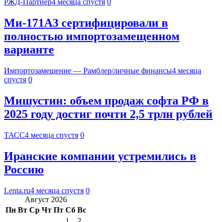
РЖД-Партнер
4 месяца спустя
0
Ми-171А3 сертифицировали в
полностью импортозамещенном
варианте
Импортозамещение — Рамблер/личные финансы
4 месяца
спустя
0
Мишустин: объем продаж софта РФ в
2025 году достиг почти 2,5 трлн рублей
ТАСС
4 месяца спустя
0
Иранские компании устремились в
Россию
Lenta.ru
4 месяца спустя
0
Август 2026
Пн
Вт
Ср
Чт
Пт
Сб
Вс
1
2