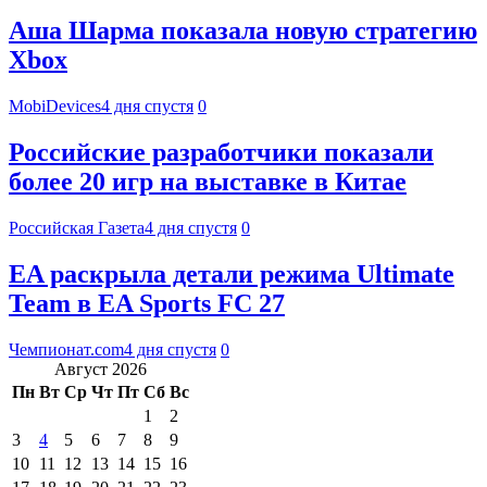
Аша Шарма показала новую стратегию
Xbox
MobiDevices
4 дня спустя
0
Российские разработчики показали
более 20 игр на выставке в Китае
Российская Газета
4 дня спустя
0
EA раскрыла детали режима Ultimate
Team в EA Sports FC 27
Чемпионат.com
4 дня спустя
0
Август 2026
Пн
Вт
Ср
Чт
Пт
Сб
Вс
1
2
3
4
5
6
7
8
9
10
11
12
13
14
15
16