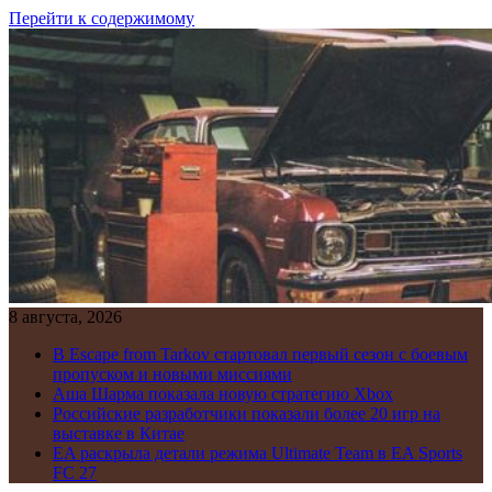
Перейти к содержимому
8 августа, 2026
В Escape from Tarkov стартовал первый сезон с боевым
пропуском и новыми миссиями
Аша Шарма показала новую стратегию Xbox
Российские разработчики показали более 20 игр на
выставке в Китае
EA раскрыла детали режима Ultimate Team в EA Sports
FC 27