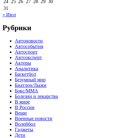
24
25
26
27
28
29
30
31
« Июл
Рубрики
Автоновости
Автособытия
Автоспорт
Автоэксперт
Актеры
Аналитика
Баскетбол
Безумный мир
Биатлон/Лыжи
Бокс/MMA
Болезни и лекарства
В мире
В России
Вещи
Военные новости
Волейбол
Гаджеты
Дети