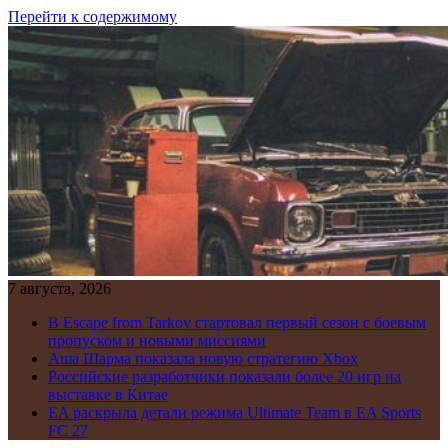
Перейти к содержимому
7 августа, 2026
В Escape from Tarkov стартовал первый сезон с боевым
пропуском и новыми миссиями
Аша Шарма показала новую стратегию Xbox
Российские разработчики показали более 20 игр на
выставке в Китае
EA раскрыла детали режима Ultimate Team в EA Sports
FC 27