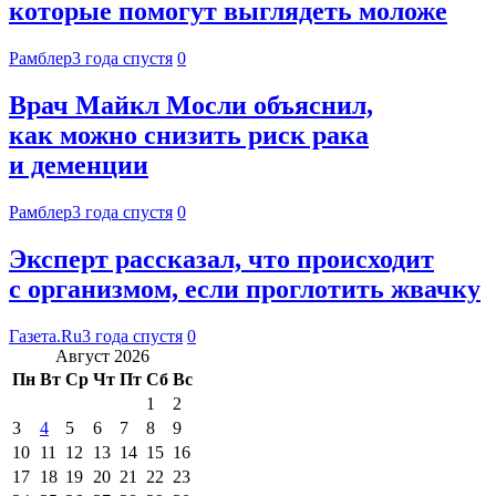
которые помогут выглядеть моложе
Рамблер
3 года спустя
0
Врач Майкл Мосли объяснил,
как можно снизить риск рака
и деменции
Рамблер
3 года спустя
0
Эксперт рассказал, что происходит
с организмом, если проглотить жвачку
Газета.Ru
3 года спустя
0
Август 2026
Пн
Вт
Ср
Чт
Пт
Сб
Вс
1
2
3
4
5
6
7
8
9
10
11
12
13
14
15
16
17
18
19
20
21
22
23