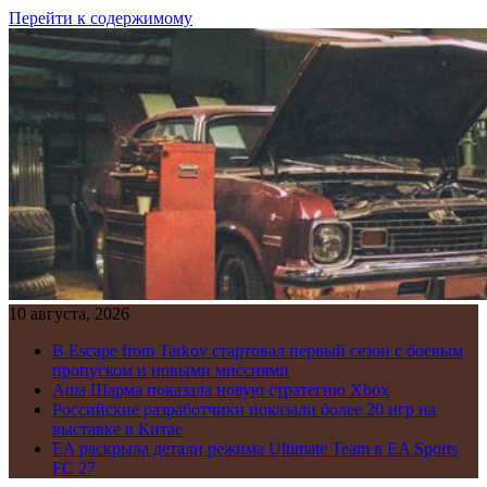
Перейти к содержимому
10 августа, 2026
В Escape from Tarkov стартовал первый сезон с боевым
пропуском и новыми миссиями
Аша Шарма показала новую стратегию Xbox
Российские разработчики показали более 20 игр на
выставке в Китае
EA раскрыла детали режима Ultimate Team в EA Sports
FC 27