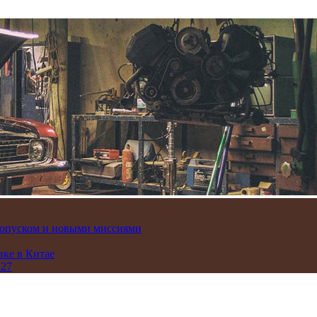
пропуском и новыми миссиями
вке в Китае
 27