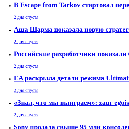
В Escape from Tarkov стартовал пе
2 дня спустя
Аша Шарма показала новую страте
2 дня спустя
Российские разработчики показали б
2 дня спустя
EA раскрыла детали режима Ultimate
2 дня спустя
«Знал, что мы выиграем»: zaur egois
2 дня спустя
Sony продала свыше 95 млн консолей