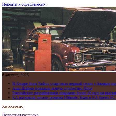
Перейти к содержимому
6 августа, 2026
В Escape from Tarkov стартовал первый сезон с боевым 
Аша Шарма показала новую стратегию Xbox
Российские разработчики показали более 20 игр на выста
EA раскрыла детали режима Ultimate Team в EA Sports FC
Автосервис
Новостная рассылка