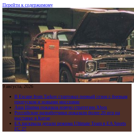
Перейти к содержимому
9 августа, 2026
В Escape from Tarkov стартовал первый сезон с боевым
пропуском и новыми миссиями
Аша Шарма показала новую стратегию Xbox
Российские разработчики показали более 20 игр на
выставке в Китае
EA раскрыла детали режима Ultimate Team в EA Sports
FC 27