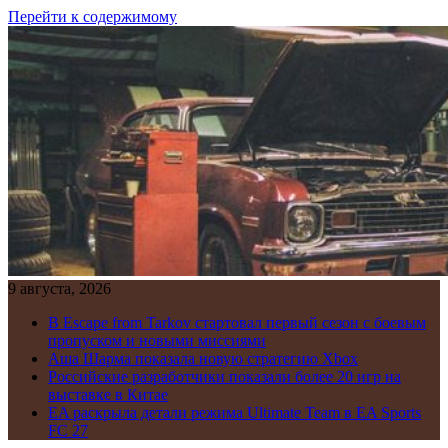
Перейти к содержимому
9 августа, 2026
В Escape from Tarkov стартовал первый сезон с боевым
пропуском и новыми миссиями
Аша Шарма показала новую стратегию Xbox
Российские разработчики показали более 20 игр на
выставке в Китае
EA раскрыла детали режима Ultimate Team в EA Sports
FC 27