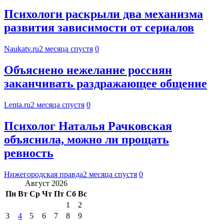
Психологи раскрыли два механизма
развития зависимости от сериалов
Naukatv.ru
2 месяца спустя
0
Объяснено нежелание россиян
заканчивать раздражающее общение
Lenta.ru
2 месяца спустя
0
Психолог Наталья Рачковская
объяснила, можно ли прощать
ревность
Нижегородская правда
2 месяца спустя
0
Август 2026
Пн
Вт
Ср
Чт
Пт
Сб
Вс
1
2
3
4
5
6
7
8
9