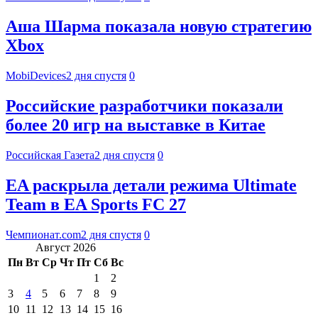
Аша Шарма показала новую стратегию
Xbox
MobiDevices
2 дня спустя
0
Российские разработчики показали
более 20 игр на выставке в Китае
Российская Газета
2 дня спустя
0
EA раскрыла детали режима Ultimate
Team в EA Sports FC 27
Чемпионат.com
2 дня спустя
0
Август 2026
Пн
Вт
Ср
Чт
Пт
Сб
Вс
1
2
3
4
5
6
7
8
9
10
11
12
13
14
15
16