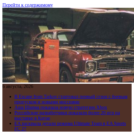
Перейти к содержимому
6 августа, 2026
В Escape from Tarkov стартовал первый сезон с боевым
пропуском и новыми миссиями
Аша Шарма показала новую стратегию Xbox
Российские разработчики показали более 20 игр на
выставке в Китае
EA раскрыла детали режима Ultimate Team в EA Sports
FC 27