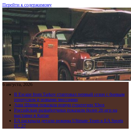
Перейти к содержимому
6 августа, 2026
В Escape from Tarkov стартовал первый сезон с боевым
пропуском и новыми миссиями
Аша Шарма показала новую стратегию Xbox
Российские разработчики показали более 20 игр на
выставке в Китае
EA раскрыла детали режима Ultimate Team в EA Sports
FC 27