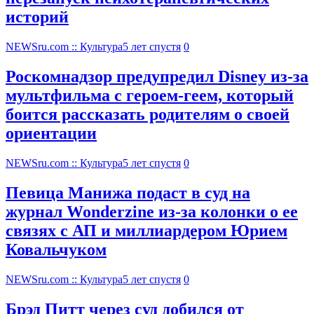
историй
NEWSru.com :: Культура
5 лет спустя
0
Роскомнадзор предупредил Disney из-за
мультфильма c героем-геем, который
боится рассказать родителям о своей
ориентации
NEWSru.com :: Культура
5 лет спустя
0
Певица Манижа подаст в суд на
журнал Wonderzine из-за колонки о ее
связях с АП и миллиардером Юрием
Ковальчуком
NEWSru.com :: Культура
5 лет спустя
0
Брэд Питт через суд добился от