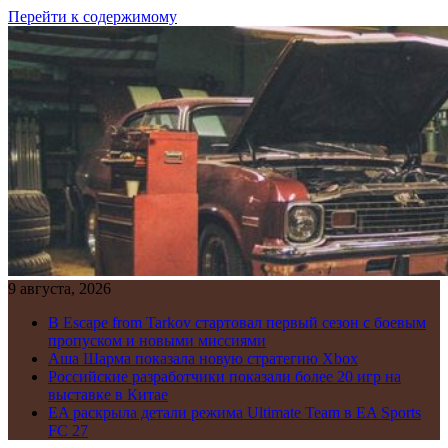
Перейти к содержимому
9 августа, 2026
В Escape from Tarkov стартовал первый сезон с боевым
пропуском и новыми миссиями
Аша Шарма показала новую стратегию Xbox
Российские разработчики показали более 20 игр на
выставке в Китае
EA раскрыла детали режима Ultimate Team в EA Sports
FC 27