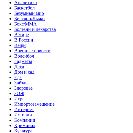
Аналитика
Баскетбол
Безумный мир
Биатлон/Лыжи
Бокс/MMA
Болезни и лекарства
В мире
В России
Вещи
Военные новости
Волейбол
Гаджеты
Дети
Дом и сад
Еда
Звёзды
Здоровье
ЗОЖ
Игры
Импортозамещение
Интернет
Истории
Компании
Криминал
Культура