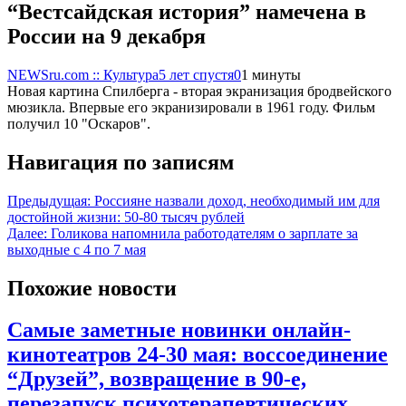
“‎Вестсайдская история” намечена в
России на 9 декабря
NEWSru.com :: Культура
5 лет спустя
0
1 минуты
Новая картина Спилберга - вторая экранизация бродвейского
мюзикла. Впервые его экранизировали в 1961 году. Фильм
получил 10 "‎Оскаров".
Навигация по записям
Предыдущая:
Россияне назвали доход, необходимый им для
достойной жизни: 50-80 тысяч рублей
Далее:
Голикова напомнила работодателям о зарплате за
выходные с 4 по 7 мая
Похожие новости
Самые заметные новинки онлайн-
кинотеатров 24-30 мая: воссоединение
“Друзей”, возвращение в 90-е,
перезапуск психотерапевтических