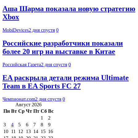
Аша Шарма показала новую стратегию
Xbox
MobiDevices
2 дня спустя
0
Российские разработчики показали
более 20 игр на выставке в Китае
Российская Газета
2 дня спустя
0
EA раскрыла детали режима Ultimate
Team в EA Sports FC 27
Чемпионат.com
2 дня спустя
0
Август 2026
Пн
Вт
Ср
Чт
Пт
Сб
Вс
1
2
3
4
5
6
7
8
9
10
11
12
13
14
15
16