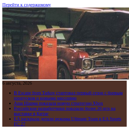
Перейти к содержимому
6 августа, 2026
В Escape from Tarkov стартовал первый сезон с боевым
пропуском и новыми миссиями
Аша Шарма показала новую стратегию Xbox
Российские разработчики показали более 20 игр на
выставке в Китае
EA раскрыла детали режима Ultimate Team в EA Sports
FC 27