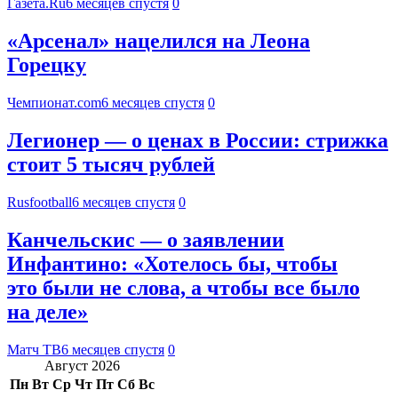
Газета.Ru
6 месяцев спустя
0
«Арсенал» нацелился на Леона
Горецку
Чемпионат.com
6 месяцев спустя
0
Легионер — о ценах в России: стрижка
стоит 5 тысяч рублей
Rusfootball
6 месяцев спустя
0
Канчельскис — о заявлении
Инфантино: «Хотелось бы, чтобы
это были не слова, а чтобы все было
на деле»
Матч ТВ
6 месяцев спустя
0
Август 2026
Пн
Вт
Ср
Чт
Пт
Сб
Вс