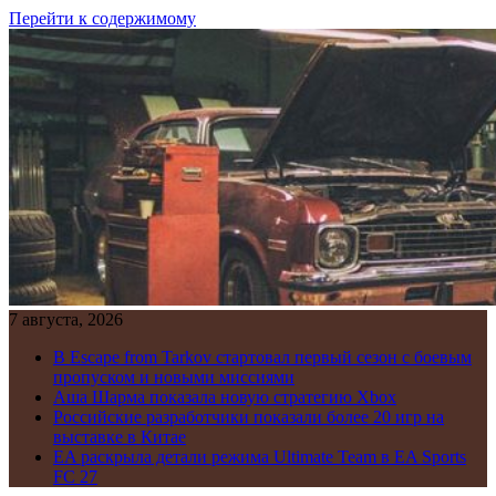
Перейти к содержимому
7 августа, 2026
В Escape from Tarkov стартовал первый сезон с боевым
пропуском и новыми миссиями
Аша Шарма показала новую стратегию Xbox
Российские разработчики показали более 20 игр на
выставке в Китае
EA раскрыла детали режима Ultimate Team в EA Sports
FC 27