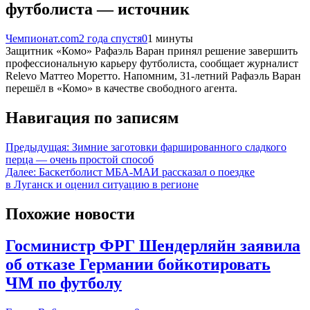
футболиста — источник
Чемпионат.com
2 года спустя
0
1 минуты
Защитник «Комо» Рафаэль Варан принял решение завершить
профессиональную карьеру футболиста, сообщает журналист
Relevo Маттео Моретто. Напомним, 31-летний Рафаэль Варан
перешёл в «Комо» в качестве свободного агента.
Навигация по записям
Предыдущая:
Зимние заготовки фаршированного сладкого
перца — очень простой способ
Далее:
Баскетболист МБА-МАИ рассказал о поездке
в Луганск и оценил ситуацию в регионе
Похожие новости
Госминистр ФРГ Шендерляйн заявила
об отказе Германии бойкотировать
ЧМ по футболу