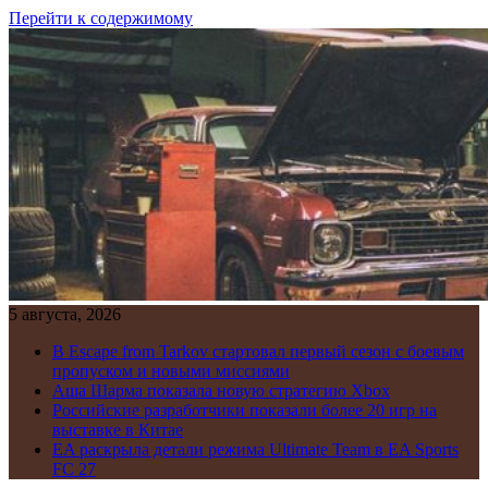
Перейти к содержимому
5 августа, 2026
В Escape from Tarkov стартовал первый сезон с боевым
пропуском и новыми миссиями
Аша Шарма показала новую стратегию Xbox
Российские разработчики показали более 20 игр на
выставке в Китае
EA раскрыла детали режима Ultimate Team в EA Sports
FC 27