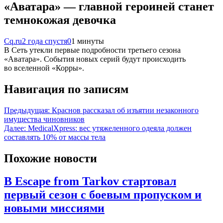
«Аватара» — главной героиней станет
темнокожая девочка
Cq.ru
2 года спустя
0
1 минуты
В Сеть утекли первые подробности третьего сезона
«Аватара». События новых серий будут происходить
во вселенной «Корры».
Навигация по записям
Предыдущая:
Краснов рассказал об изъятии незаконного
имущества чиновников
Далее:
MedicalXpress: вес утяжеленного одеяла должен
составлять 10% от массы тела
Похожие новости
В Escape from Tarkov стартовал
первый сезон с боевым пропуском и
новыми миссиями