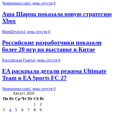
Чемпионат.com
1 день спустя
0
Аша Шарма показала новую стратегию
Xbox
MobiDevices
1 день спустя
0
Российские разработчики показали
более 20 игр на выставке в Китае
Российская Газета
1 день спустя
0
EA раскрыла детали режима Ultimate
Team в EA Sports FC 27
Чемпионат.com
1 день спустя
0
Август 2026
Пн
Вт
Ср
Чт
Пт
Сб
Вс
1
2
3
4
5
6
7
8
9