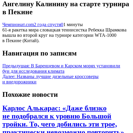
Ангелину Калинину на старте турнира
в Пекине
Чемпионат.com
2 года спустя
0
1 минуты
61-я ракетка мира словацкая теннисистка Ребекка Шрамкова
вышла во второй круг на турнире категории WTA-1000
в Пекине (Китай).
Навигация по записям
Предыдущая:
В Баренцевом и Карском морях установили
буи для исследования климата
Далее:
Названы лучшие дизельные кроссоверы
и внедорожники
Похожие новости
Карлос Алькарас: «Даже близко
не подобрался к уровню Большой
тройки. То, чего добились эти трое,
практически невозможно повторить»