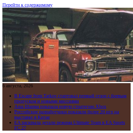
Перейти к содержимому
6 августа, 2026
В Escape from Tarkov стартовал первый сезон с боевым
пропуском и новыми миссиями
Аша Шарма показала новую стратегию Xbox
Российские разработчики показали более 20 игр на
выставке в Китае
EA раскрыла детали режима Ultimate Team в EA Sports
FC 27