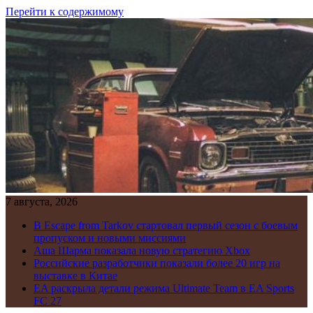
Перейти к содержимому
7 августа, 2026
В Escape from Tarkov стартовал первый сезон с боевым
пропуском и новыми миссиями
Аша Шарма показала новую стратегию Xbox
Российские разработчики показали более 20 игр на
выставке в Китае
EA раскрыла детали режима Ultimate Team в EA Sports
FC 27