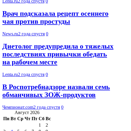
Lenta.ru
2 года спустя
0
Врач подсказала рецепт осеннего
чая против простуды
News.ru
2 года спустя
0
Диетолог предупредила о тяжелых
последствиях привычки обедать
на рабочем месте
Lenta.ru
2 года спустя
0
В Роспотребнадзоре назвали семь
обманчивых ЗОЖ-продуктов
Чемпионат.com
2 года спустя
0
Август 2026
Пн
Вт
Ср
Чт
Пт
Сб
Вс
1
2