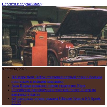
Перейти к содержимому
8 августа, 2026
В Escape from Tarkov стартовал первый сезон с боевым
пропуском и новыми миссиями
Аша Шарма показала новую стратегию Xbox
Российские разработчики показали более 20 игр на
выставке в Китае
EA раскрыла детали режима Ultimate Team в EA Sports
FC 27