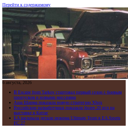
Перейти к содержимому
6 августа, 2026
В Escape from Tarkov стартовал первый сезон с боевым
пропуском и новыми миссиями
Аша Шарма показала новую стратегию Xbox
Российские разработчики показали более 20 игр на
выставке в Китае
EA раскрыла детали режима Ultimate Team в EA Sports
FC 27