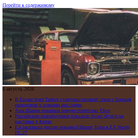
Перейти к содержимому
6 августа, 2026
В Escape from Tarkov стартовал первый сезон с боевым
пропуском и новыми миссиями
Аша Шарма показала новую стратегию Xbox
Российские разработчики показали более 20 игр на
выставке в Китае
EA раскрыла детали режима Ultimate Team в EA Sports
FC 27