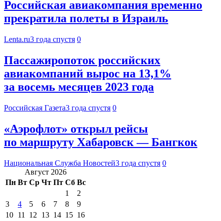
Российская авиакомпания временно
прекратила полеты в Израиль
Lenta.ru
3 года спустя
0
Пассажиропоток российских
авиакомпаний вырос на 13,1%
за восемь месяцев 2023 года
Российская Газета
3 года спустя
0
«Аэрофлот» открыл рейсы
по маршруту Хабаровск — Бангкок
Национальная Служба Новостей
3 года спустя
0
Август 2026
Пн
Вт
Ср
Чт
Пт
Сб
Вс
1
2
3
4
5
6
7
8
9
10
11
12
13
14
15
16